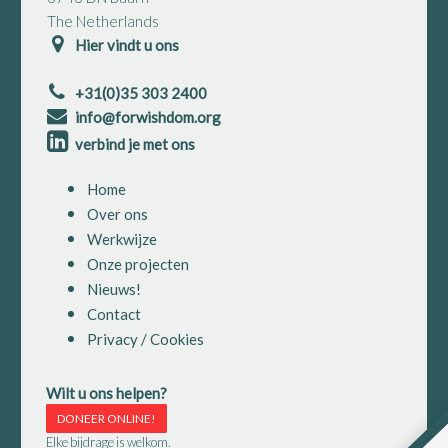
The Netherlands
Hier vindt u ons
+31(0)35 303 2400
info@forwishdom.org
verbind je met ons
Home
Over ons
Werkwijze
Onze projecten
Nieuws!
Contact
Privacy / Cookies
Wilt u ons helpen?
DONEER ONLINE!
Elke bijdrage is welkom.