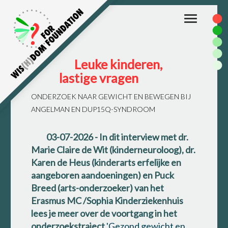
Toggle
navigation
Leuke kinderen,
lastige vragen
ONDERZOEK NAAR GEWICHT EN BEWEGEN BIJ
ANGELMAN EN DUP15Q-SYNDROOM
03-07-2026
- In dit interview met dr.
Marie Claire de Wit (kinderneuroloog), dr.
Karen de Heus (kinderarts erfelijke en
aangeboren aandoeningen) en Puck
Breed (arts-onderzoeker) van het
Erasmus MC /Sophia Kinderziekenhuis
lees je meer over de voortgang in het
onderzoekstraject
'Gezond gewicht en