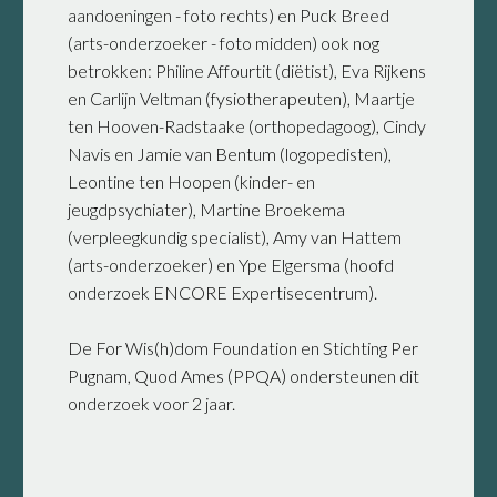
aandoeningen - foto rechts) en Puck Breed
(arts-onderzoeker - foto midden) ook nog
betrokken: Philine Affourtit (diëtist), Eva Rijkens
en Carlijn Veltman (fysiotherapeuten), Maartje
ten Hooven-Radstaake (orthopedagoog), Cindy
Navis en Jamie van Bentum (logopedisten),
Leontine ten Hoopen (kinder- en
jeugdpsychiater), Martine Broekema
(verpleegkundig specialist), Amy van Hattem
(arts-onderzoeker) en Ype Elgersma (hoofd
onderzoek ENCORE Expertisecentrum).
De For Wis(h)dom Foundation en Stichting Per
Pugnam, Quod Ames (PPQA) ondersteunen dit
onderzoek voor 2 jaar.