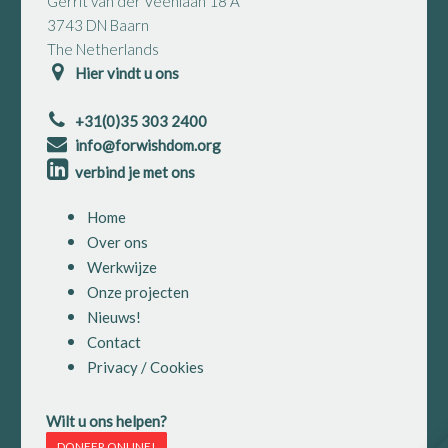
Gerrit van der Veenlaan 18 A
3743 DN Baarn
The Netherlands
Hier vindt u ons
+31(0)35 303 2400
info@forwishdom.org
verbind je met ons
Home
Over ons
Werkwijze
Onze projecten
Nieuws!
Contact
Privacy / Cookies
Wilt u ons helpen?
DONEER ONLINE!